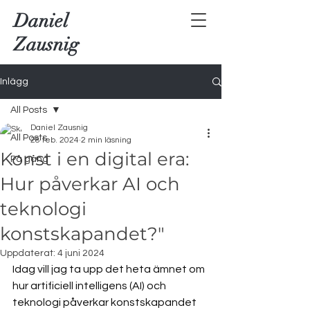
Daniel
Zausnig
Inlägg
All Posts
Daniel Zausnig
All Posts
28 feb. 2024
2 min läsning
Konst i en digital era:
På gång
Hur påverkar AI och
teknologi
konstskapandet?"
Uppdaterat:
4 juni 2024
Idag vill jag ta upp det heta ämnet om 
hur artificiell intelligens (AI) och 
teknologi påverkar konstskapandet 