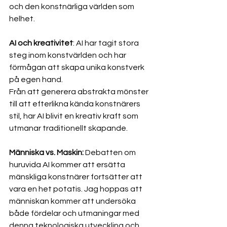
och den konstnärliga världen som 
helhet. 
AI och kreativitet
: AI har tagit stora 
steg inom konstvärlden och har 
förmågan att skapa unika konstverk 
på egen hand.
Från att generera abstrakta mönster 
till att efterlikna kända konstnärers 
stil, har AI blivit en kreativ kraft som 
utmanar traditionellt skapande. 
Människa vs. Maskin:
 Debatten om 
huruvida AI kommer att ersätta 
mänskliga konstnärer fortsätter att 
vara en het potatis. Jag hoppas att 
människan kommer att undersöka 
både fördelar och utmaningar med 
denna teknologiska utveckling och 