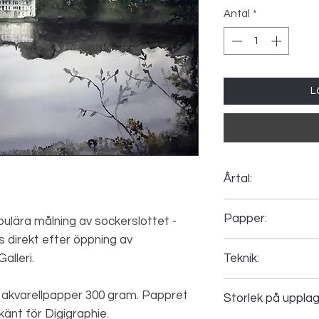
Antal
*
L
Årtal:
2023
Papper:
pulära målning av sockerslottet -
 direkt efter öppning av
Canson Arches 310
Teknik:
alleri.
Konsttryck, grafiskt 
tt akvarellpapper 300 gram. Pappret
Storlek på upplag
Det har många namn
änt för Digigraphie.
så kallar jag det bar