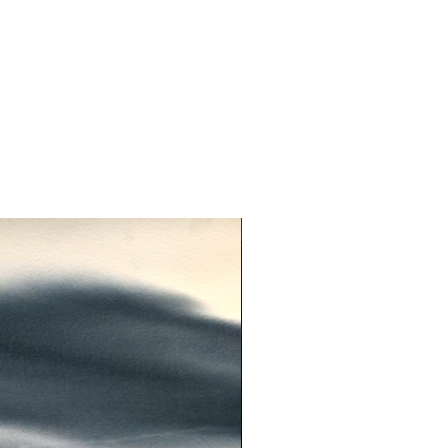
t pigmentbläck på certificerat
tämplas med Digigrafi-stämpel.
re är ett bevis på att de trycks av
öretag som har rätt utrustning
åldersbeständiga.
t på 300 grams akvarellpapper och
ga av 30.
30 minuter