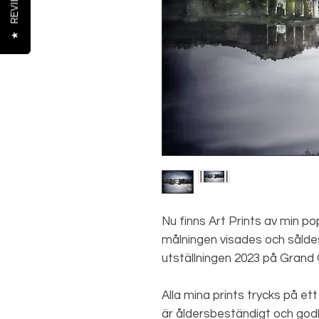
REVIEWS
★
Nu finns Art Prints av min po
målningen visades och såldes
utställningen 2023 på Grand G
Alla mina prints trycks på e
är åldersbeständigt och godk