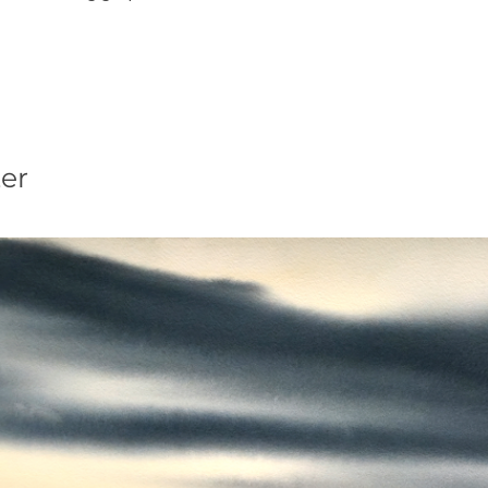
30
De skrivs ut med et
papper för att få s
Vilket mer eller mind
ett professionellt f
och att trycken är 
Alla bilder skrivs u
är signerade i uppla
er