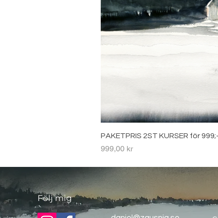
PAKETPRIS 2ST KURSER för 999;
Pris
999,00 kr
Följ mig