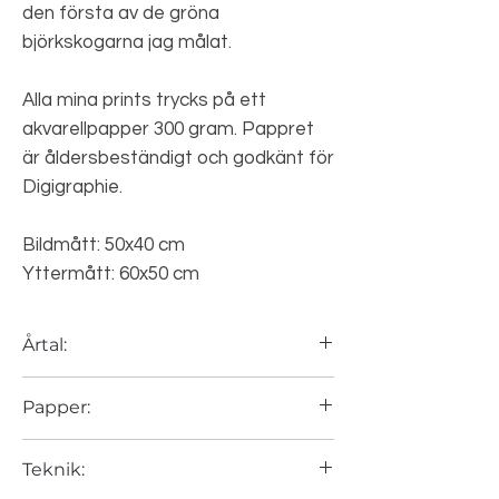
den första av de gröna
björkskogarna jag målat.
Alla mina prints trycks på ett
akvarellpapper 300 gram. Pappret
är åldersbeständigt och godkänt för
Digigraphie.
Bildmått: 50x40 cm
Yttermått: 60x50 cm
Årtal:
2024
Papper:
Canson Arches 310 gram
Teknik: