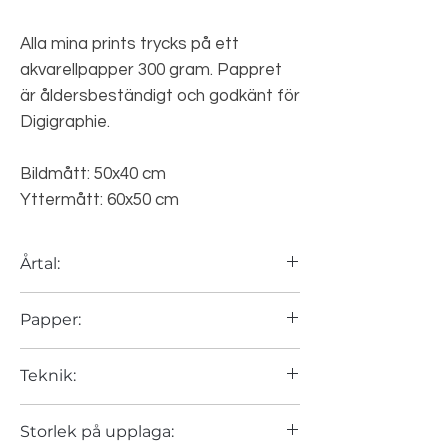
Alla mina prints trycks på ett
akvarellpapper 300 gram. Pappret
är åldersbeständigt och godkänt för
Digigraphie.
Bildmått: 50x40 cm
Yttermått: 60x50 cm
Årtal:
2024
Papper:
Canson Arches 310 gram
Teknik:
Konsttryck, grafiskt blad, giclée, art print,
Storlek på upplaga:
digigraphie. Det har många namn, men