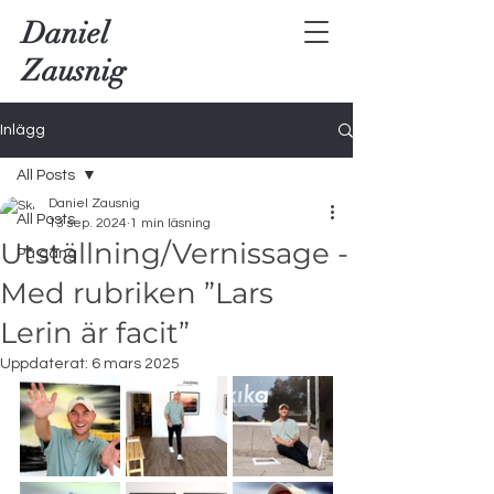
Daniel
Zausnig
Inlägg
All Posts
Daniel Zausnig
All Posts
13 sep. 2024
1 min läsning
Utställning/Vernissage -
På gång
Med rubriken ”Lars
Lerin är facit”
Uppdaterat:
6 mars 2025