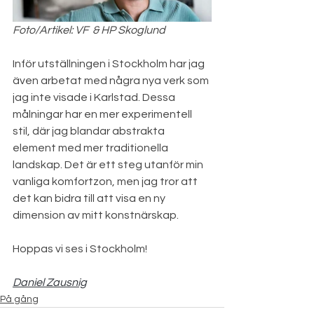
Foto/Artikel: VF  & HP Skoglund
Inför utställningen i Stockholm har jag 
även arbetat med några nya verk som 
jag inte visade i Karlstad. Dessa 
målningar har en mer experimentell 
stil, där jag blandar abstrakta 
element med mer traditionella 
landskap. Det är ett steg utanför min 
vanliga komfortzon, men jag tror att 
det kan bidra till att visa en ny 
dimension av mitt konstnärskap. 
Hoppas vi ses i Stockholm!
Daniel Zausnig
På gång