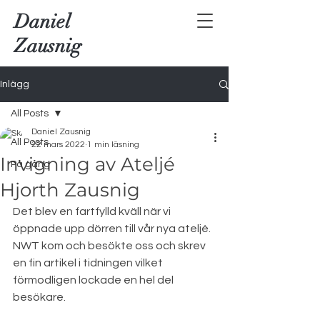
Daniel
Zausnig
Inlägg
All Posts
Daniel Zausnig
All Posts
22 mars 2022
1 min läsning
Invigning av Ateljé
På gång
Hjorth Zausnig
Det blev en fartfylld kväll när vi 
öppnade upp dörren till vår nya ateljé. 
NWT kom och besökte oss och skrev 
en fin artikel i tidningen vilket 
förmodligen lockade en hel del 
besökare.