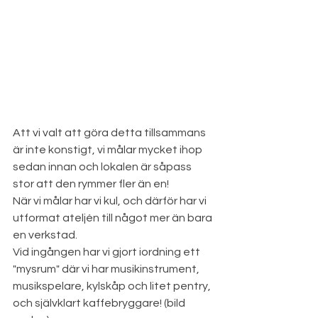
Att vi valt att göra detta tillsammans 
är inte konstigt, vi målar mycket ihop 
sedan innan och lokalen är såpass 
stor att den rymmer fler än en!
När vi målar har vi kul, och därför har vi 
utformat ateljén till något mer än bara 
en verkstad.
Vid ingången har vi gjort iordning ett 
"mysrum" där vi har musikinstrument, 
musikspelare, kylskåp och litet pentry, 
och självklart kaffebryggare! (bild 